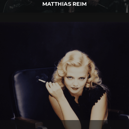
MATTHIAS REIM
ANNETT LOUISAN
09.
September
2026 |
Mittwoch |
Insel Mainau
ANNETT LOUISAN
Mehr Details