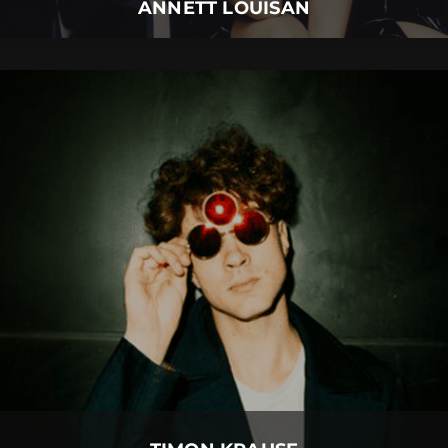
ANNETT LOUISAN
TIMON KRAUSE
03.
September
2026 |
Donnerstag |
Insel Mainau
TIMON KRAUSE
Mehr Details