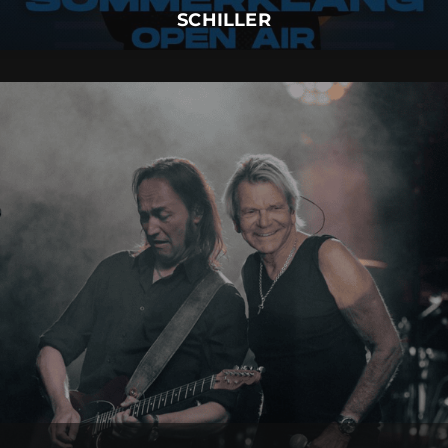
SCHILLER
MATTHIAS REIM
01.
September
2026 |
Dienstag |
Insel Mainau
MATTHIAS REIM
Mehr Details