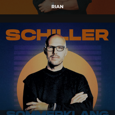
RIAN
SCHILLER
11.
September
2026 |
Freitag |
Insel Mainau
SCHILLER
Mehr Details