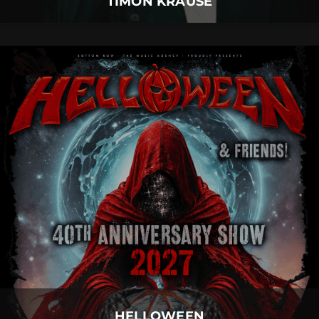
TIMON KRAUSE
HELLOWEEN
06.
August
2027 |
Freitag |
Neu-Ulm
HELLOWEEN
Mehr Details
HELLOWEEN