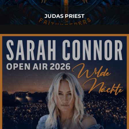
Mehr Details
JUDAS PRIEST
SARAH CONNOR
07.
August
2026 |
Freitag |
Füssen
SARAH CONNOR