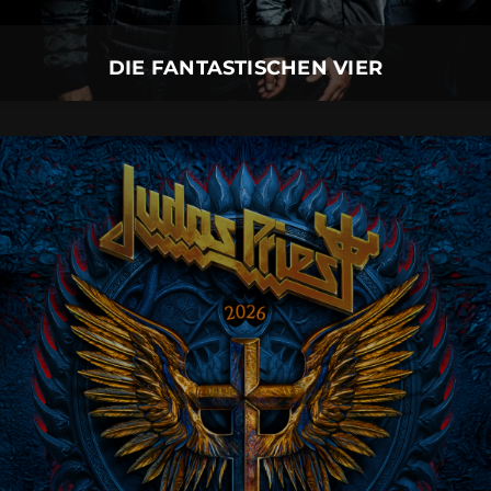
Mehr Details
DIE FANTASTISCHEN VIER
JUDAS PRIEST
06.
August
2026 |
Donnerstag |
Neu-Ulm
JUDAS PRIEST