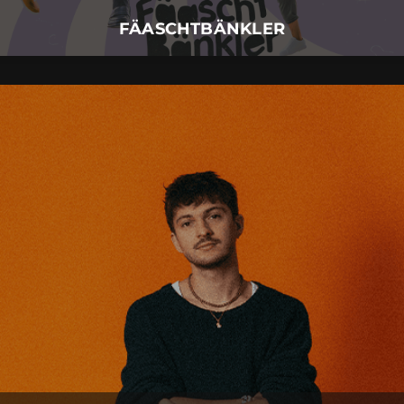
Mehr Details
FÄASCHTBÄNKLER
RIAN
30.
November
2026 |
Montag |
Augsburg
RIAN
Mehr Details