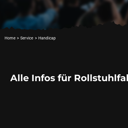
Home
Service
Handicap
A
lle
I
nfos
für
Rollstuhlfa