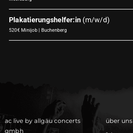
Plakatierungshelfer:in
(m/w/d)
520€ Minijob | Buchenberg
ac live by allgäu concerts
über uns
gmbh