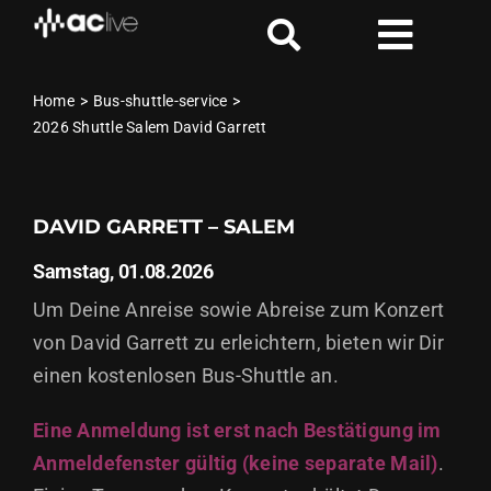
Zum
Inhalt
Toggl
springen
Naviga
Aktuelle Shows
Home
Bus-shuttle-service
2026 Shuttle Salem David Garrett
Locations
DAVID GARRETT –
SALEM
Handicap
Samstag, 01.08.2026
VIP
Um Deine Anreise sowie Abreise zum Konzert
von David Garrett zu erleichtern, bieten wir Dir
AC Live & Loud Blog
einen kostenlosen Bus-Shuttle an.
Eine Anmeldung ist erst nach Bestätigung im
News
Anmeldefenster gültig (keine separate Mail)
.