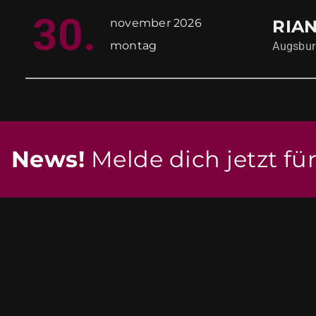
30.
november
2026
RIA
montag
Augsbur
News!
Melde dich jetzt fü