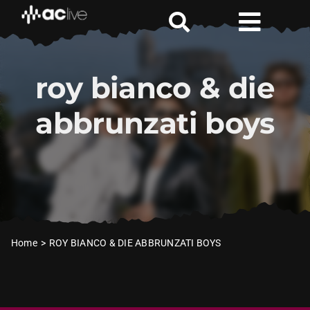
Zum
Inhalt
Toggl
springen
Naviga
Aktuelle Shows
roy bianco & die
Locations
abbrunzati boys
Handicap
VIP
AC Live & Loud Blog
Home
ROY BIANCO & DIE ABBRUNZATI BOYS
News