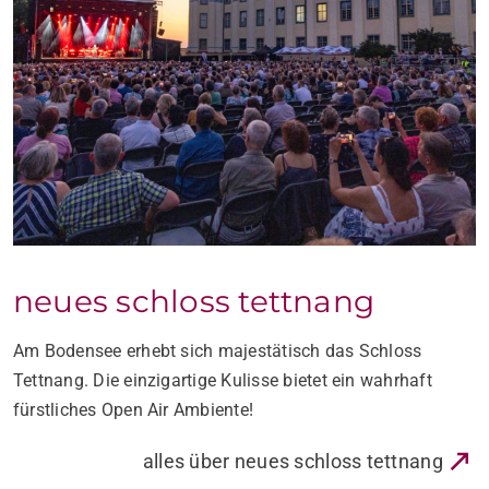
schloss salem
Kaum eine andere Open Air Location besticht mit solch
einem magischen Ambiente wie die Schloss Salem Open
Airs.
alles über schloss salem