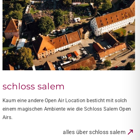
barockgarten am
festspielhaus füssen
Die Königswinkel Open Airs gibt es seit 2015 und sind ein
echtes Sommer-Highlight für alle Musikfans.