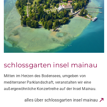
neues schloss tettnang
Am Bodensee erhebt sich majestätisch das Schloss
Tettnang. Die einzigartige Kulisse bietet ein wahrhaft
fürstliches Open Air Ambiente!
alles über neues schloss tettnang