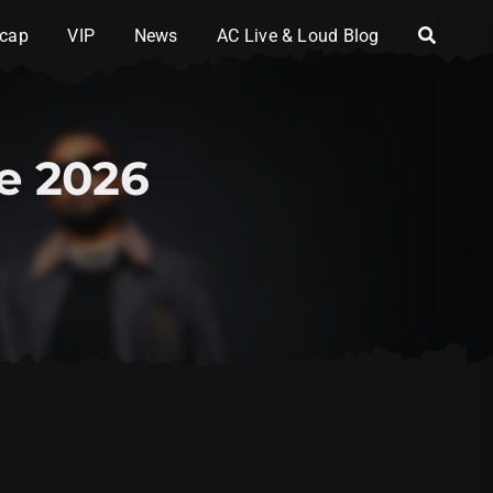
cap
VIP
News
AC Live & Loud Blog
ne 2026