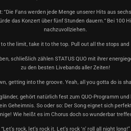
icht: “Die Fans werden jede Menge unserer Hits aus s
würde das Konzert über fünf Stunden dauern.“ Bei 100 Hi
nachzuvollziehen.
o the limit, take it to the top. Pull out all the stops and 
eben, schließlich zählen STATUS QUO mit ihrer energi
zu den besten Livebands aller Zeiten!
n, getting into the groove. Yeah, all you gotta do is s
länder, gehört natürlich fest zum QUO-Programm und lä
 ein Geheimnis. So oder so: Der Song eignet sich perf
nige! Wie heißt es im Chorus doch so wunderbar treffe
“Let’s rock, let’s rock it. Let’s rock ‘n’ roll all night long!”