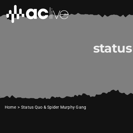
Zum
Inhalt
springen
statu
Home
Status Quo & Spider Murphy Gang