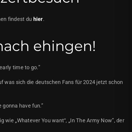
nen findest du
hier
.
nach ehingen!
arly time to go.”
f was sich die deutschen Fans für 2024 jetzt schon
ere gonna have fun.”
nig wie „Whatever You want“, „In The Army Now”, der