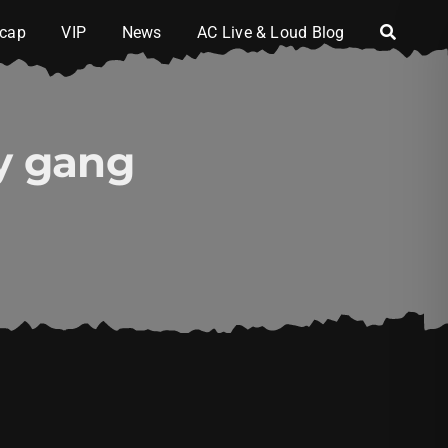
cap
VIP
News
AC Live & Loud Blog
y gang