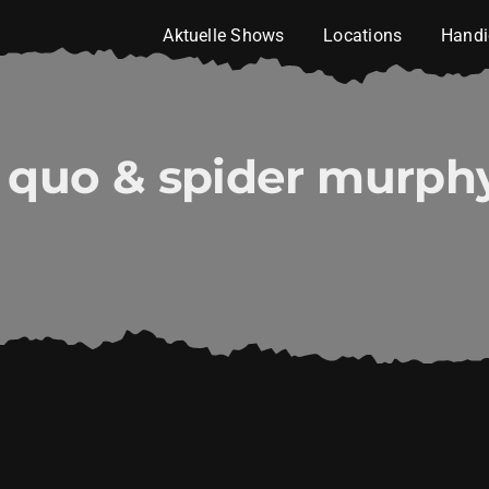
Aktuelle Shows
Locations
Handi
s quo & spider murph