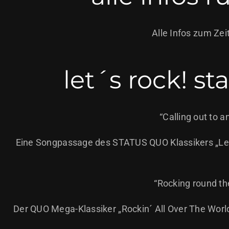
Alle Infos zum Zei
let´s rock! 
“Calling out to 
Eine Songpassage des STATUS QUO Klassikers „Let´s
“Rocking round the 
Der QUO Mega-Klassiker „Rockin´ All Over The World