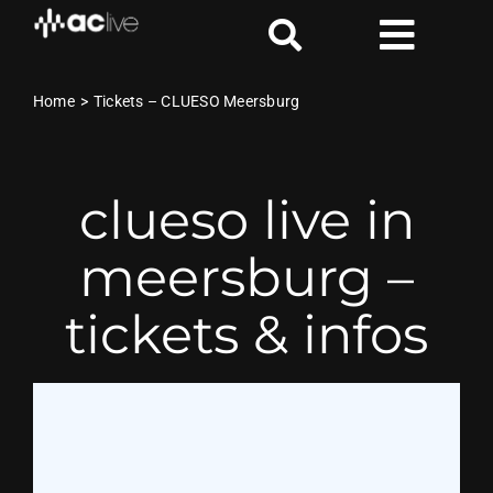
Zum
Inhalt
Toggl
springen
Naviga
Aktuelle Shows
Home
Tickets – CLUESO Meersburg
Locations
clueso live in
Handicap
meersburg –
VIP
tickets & infos
AC Live & Loud Blog
News