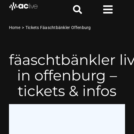
Zum
Inhalt
Toggl
springen
Naviga
Aktuelle Shows
Home
Tickets Fäaschtbänkler Offenburg
Locations
fäaschtbänkler li
Handicap
in offenburg –
VIP
tickets & infos
AC Live & Loud Blog
News